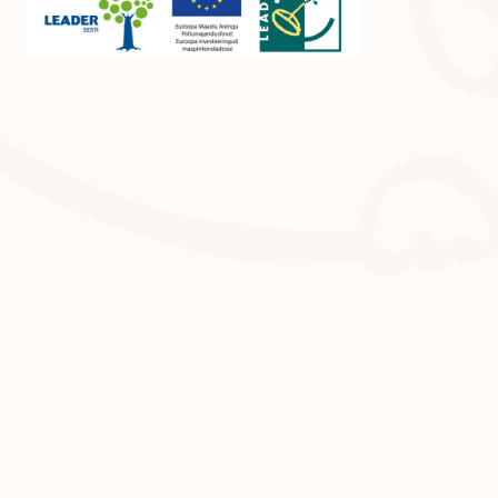
RUUMID
GALERIID