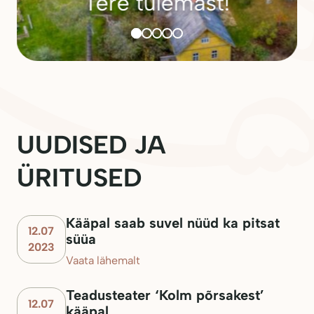
kogukond
UUDISED JA
ÜRITUSED
Kääpal saab suvel nüüd ka pitsat
12.07
süüa
2023
Vaata lähemalt
Teadusteater ‘Kolm põrsakest’
12.07
kääpal