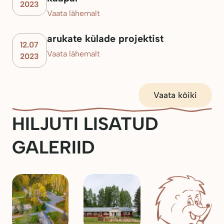
2023
Vaata lähemalt
arukate külade projektist
12.07
Vaata lähemalt
2023
Vaata kõiki
HILJUTI LISATUD
GALERIID